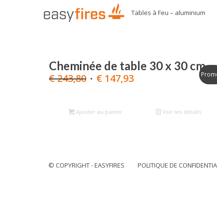
Tables à Feu – aluminium
Cheminée de table 30 x 30 cm
Promo
Le
Le
€
243,80
€
147,93
prix
prix
initial
actuel
était :
est :
Ajouter au panier
Voir les détails
€ 243,80.
€ 147,93.
© COPYRIGHT - EASYFIRES
POLITIQUE DE CONFIDENTIA