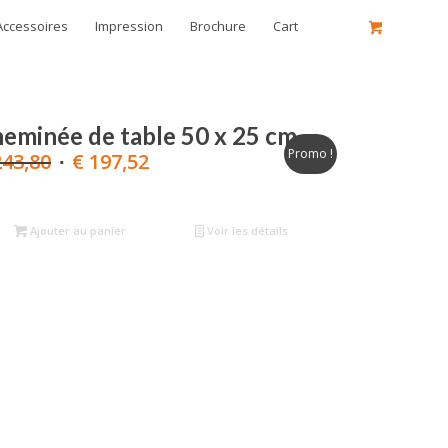
Accessoires
Impression
Brochure
Cart
eminée de table 50 x 25 cm
Promo !
Le
Le
43,80
€
197,52
prix
prix
initial
actuel
était :
est :
Ajouter au panier
Voir les détails
€ 243,80.
€ 197,52.