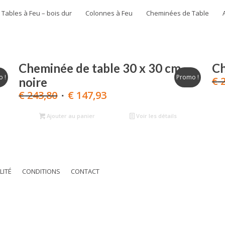
Tables à Feu – bois dur
Colonnes à Feu
Cheminées de Table
Cheminée de table 30 x 30 cm
Ch
 !
Promo !
€
2
noire
Le
Le
€
243,80
€
147,93
prix
prix
Ajouter au panier
initial
actuel
Voir les détails
était :
est :
€ 243,80.
€ 147,93.
LITÉ
CONDITIONS
CONTACT