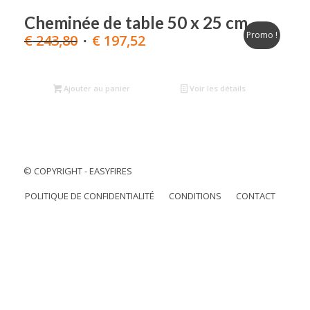
était :
est :
€ 243,80.
€ 147,93.
Cheminée de table 50 x 25 cm
Promo !
Le
Le
€
243,80
€
197,52
prix
prix
initial
actuel
était :
est :
Ajouter au panier
Voir les détails
€ 243,80.
€ 197,52.
© COPYRIGHT - EASYFIRES
POLITIQUE DE CONFIDENTIALITÉ
CONDITIONS
CONTACT