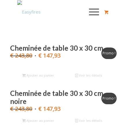
Cheminée de table 30 x 30 cm
Promo !
Le
Le
€
243,80
€
147,93
prix
prix
initial
actuel
était :
est :
Ajouter au panier
Voir les détails
€ 243,80.
€ 147,93.
Cheminée de table 30 x 30 cm
Promo !
noire
Le
Le
€
243,80
€
147,93
prix
prix
Ajouter au panier
initial
actuel
Voir les détails